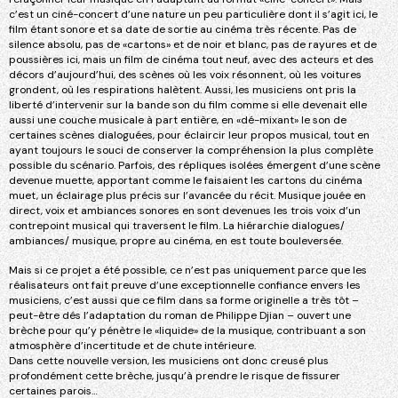
c’est un ciné-concert d’une nature un peu particulière dont il s’agit ici, le
film étant sonore et sa date de sortie au cinéma très récente. Pas de
silence absolu, pas de «cartons» et de noir et blanc, pas de rayures et de
poussières ici, mais un film de cinéma tout neuf, avec des acteurs et des
décors d’aujourd’hui, des scènes où les voix résonnent, où les voitures
grondent, où les respirations halètent. Aussi, les musiciens ont pris la
liberté d’intervenir sur la bande son du film comme si elle devenait elle
aussi une couche musicale à part entière, en «dé-mixant» le son de
certaines scènes dialoguées, pour éclaircir leur propos musical, tout en
ayant toujours le souci de conserver la compréhension la plus complète
possible du scénario. Parfois, des répliques isolées émergent d’une scène
devenue muette, apportant comme le faisaient les cartons du cinéma
muet, un éclairage plus précis sur l’avancée du récit. Musique jouée en
direct, voix et ambiances sonores en sont devenues les trois voix d’un
contrepoint musical qui traversent le film. La hiérarchie dialogues/
ambiances/ musique, propre au cinéma, en est toute bouleversée.
Mais si ce projet a été possible, ce n’est pas uniquement parce que les
réalisateurs ont fait preuve d’une exceptionnelle confiance envers les
musiciens, c’est aussi que ce film dans sa forme originelle a très tôt –
peut-être dés l’adaptation du roman de Philippe Djian – ouvert une
brèche pour qu’y pénètre le «liquide» de la musique, contribuant a son
atmosphère d’incertitude et de chute intérieure.
Dans cette nouvelle version, les musiciens ont donc creusé plus
profondément cette brèche, jusqu’à prendre le risque de fissurer
certaines parois…