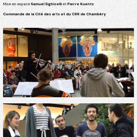
Mise en espace
Samuel Sighicelli
et
Pierre Kuentz
Commande de la Cité des arts et du CRR de Chambéry